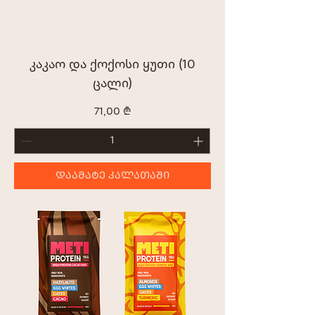
კაკაო და ქოქოსი ყუთი (10
ცალი)
Price
71,00 ₾
ᲓᲐᲐᲛᲐᲢᲔ ᲙᲐᲚᲐᲗᲐᲨᲘ