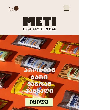
ᲞᲠᲝᲢᲔᲘᲜ
ᲑᲐᲠᲘ
ᲛᲐᲒᲠᲐᲛ
ᲯᲐᲜᲡᲐᲦᲘ
ᲘᲧᲘᲓᲔ