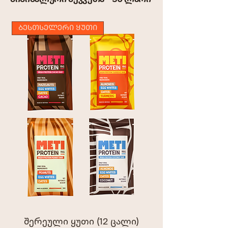
ᲑᲔᲡᲗᲡᲔᲚᲔᲠᲘ ᲧᲣᲗᲘ
შერეული ყუთი (12 ცალი)