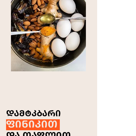
ᲓᲐᲛᲢᲙᲑᲐᲠᲘ
ᲤᲘᲜᲘᲙᲘᲗ