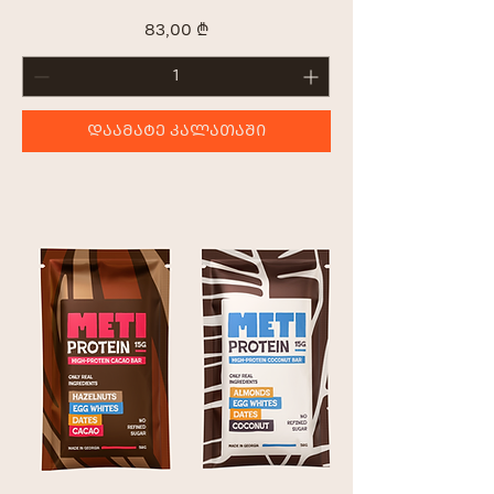
Price
83,00 ₾
ᲓᲐᲐᲛᲐᲢᲔ ᲙᲐᲚᲐᲗᲐᲨᲘ