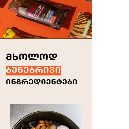
ᲛᲮᲝᲚᲝᲓ
ᲑᲣᲜᲔᲑᲠᲘᲕᲘ
ᲘᲜᲒᲠᲔᲓᲘᲔᲜᲢᲔᲑᲘ