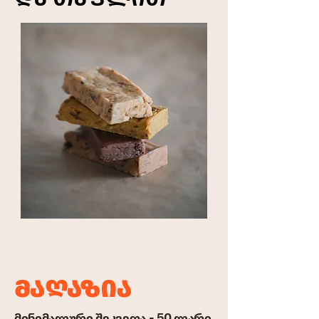
ᲓᲐ ᲗᲐᲤᲚᲘᲗ
ᲛᲐᲦᲐᲖᲘᲐ
მინიმალური შეკვეთა - 50 ლარი